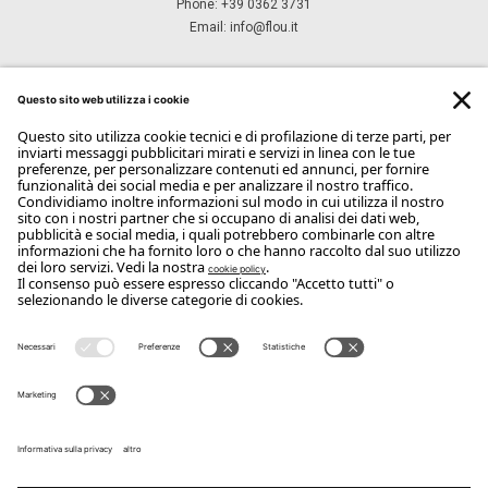
Letti
Topper
Materassi
Leonardo
Poltroncine & Poltrone
Comodini
Tavolini
Comò & camicerie
Divani
Mobili giorno
Letti Trasformabili
Specchi & Boiserie & Accessori
Pouf & Panche
Outdoor
Scrivanie
designing the art of living
FLOU SPA