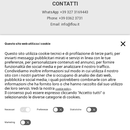
Progettiamo spazi dove l’arte di vivere
prende forma.
Letti
Topper
Materassi
Leonardo
Poltroncine & Poltrone
Comodini
Tavolini
Comò & camicerie
Divani
Mobili giorno
Letti Trasformabili
Specchi & Boiserie & Accessori
Pouf & Panche
Outdoor
Scrivanie
designing the art of living