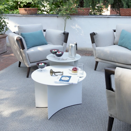
Pierre
Tavolini rotondi leggeri e aggraziati: il completamento
ideale di ogni spazio outdoor, da affiancare a imbottiti di
ogni stile e gusto.
Scopri di più