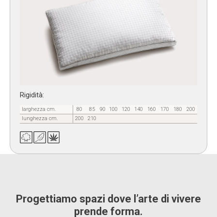
Rigidità:
larghezza cm.
80
85
90
100
120
140
160
170
180
200
lunghezza cm.
200
210
Progettiamo spazi dove l’arte di vivere
prende forma.