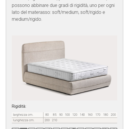
possono abbinare due gradi di rigidità, uno per ogni
lato del materasso: soft/medium, soft/rigido e
medium/rigido.
Rigidità:
larghezza cm.
80
85
90
100
120
140
160
170
180
200
lunghezza cm.
200
210