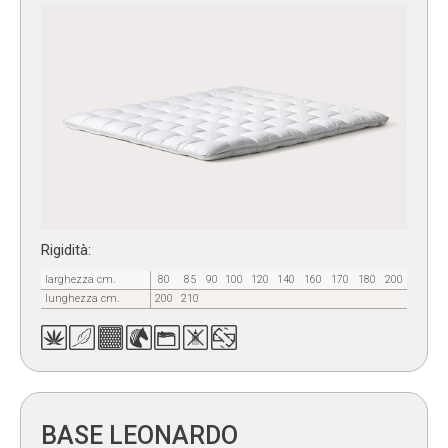
Rigidità:
larghezza cm.
80
85
90
100
120
140
160
170
180
200
lunghezza cm.
200
210
BASE LEONARDO