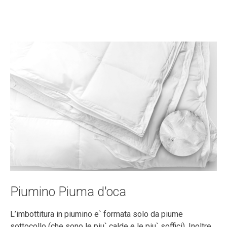
Piumino Piuma d'oca
L’imbottitura in piumino e` formata solo da piume
sottocollo (che sono le piu` calde e le piu` soffici). Inoltre