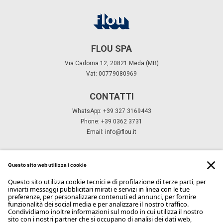
Time to Be Together
Progettiamo spazi dove l’arte di vivere
prende forma.
Letti
Topper
Materassi
Leonardo
Poltroncine & Poltrone
Comodini
Tavolini
Comò & camicerie