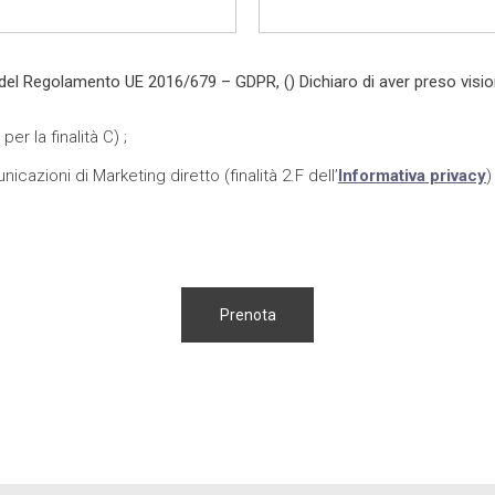
Ai sensi e per gli effetti degli artt. 6 e 13 del Regolamento UE 2016/679 – GDPR, () Dichiaro di aver pr
r la finalità C) ;
azioni di Marketing diretto (finalità 2.F dell’
Informativa privacy
)