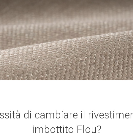
sità di cambiare il rivestime
imbottito Flou?