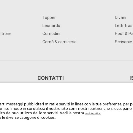
Topper
Divani
Leonardo
Letti Tra
oltrone
Comodini
Pouf & P
Comò & camicerie
Scrivanie
CONTATTI
I
)
WhatsApp: +39 327 3169443
Phone: +39 0362 3731
Email:
info@flou.it
policy
Whistle Blower