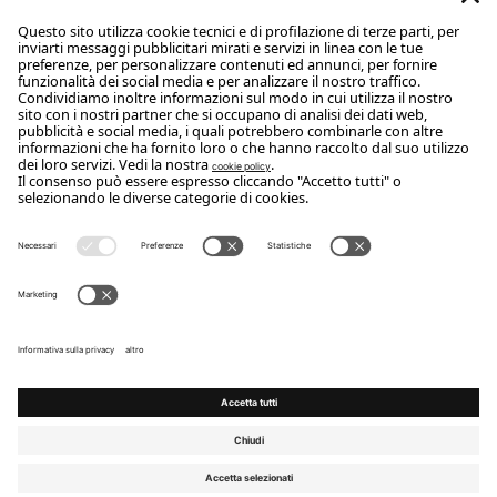
Scrivanie
designing the art of living
FLOU SPA
Via Cadorna 12, 20821 Meda (MB)
Vat: 00779080969
CONTATTI
WhatsApp: +39 327 3169443
Phone: +39 0362 3731
Email:
info@flou.it
ISCRIVITI ALLA NEWSLETTER