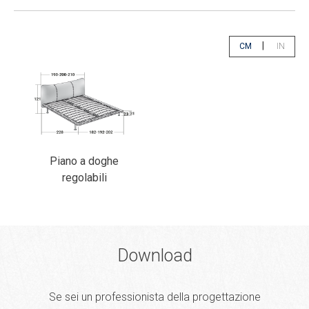
|
CM
IN
Seleziona centim
Selezion
Piano a doghe
regolabili
Download
Se sei un professionista della progettazione