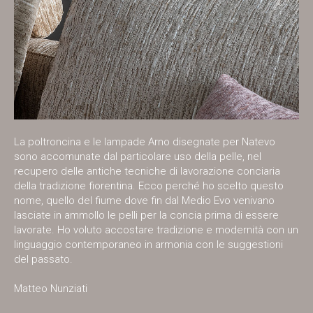
La poltroncina e le lampade Arno disegnate per Natevo
sono accomunate dal particolare uso della pelle, nel
recupero delle antiche tecniche di lavorazione conciaria
della tradizione fiorentina. Ecco perché ho scelto questo
nome, quello del fiume dove fin dal Medio Evo venivano
lasciate in ammollo le pelli per la concia prima di essere
lavorate. Ho voluto accostare tradizione e modernità con un
linguaggio contemporaneo in armonia con le suggestioni
del passato.
Matteo Nunziati